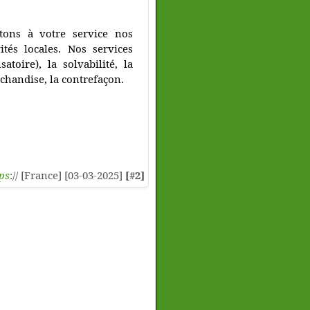
tons à votre service nos
ités locales. Nos services
atoire), la solvabilité, la
rchandise, la contrefaçon.
ps
:// [France] [03-03-2025]
[#2]