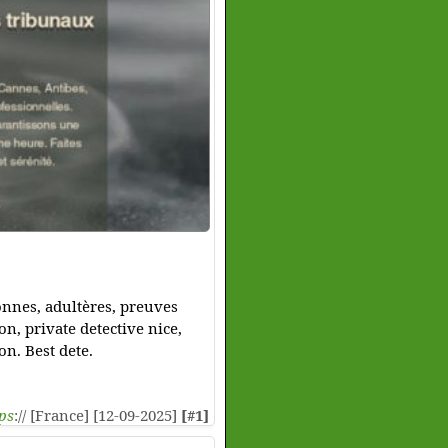
sonnes, adultères, preuves
on, private detective nice,
on. Best dete.
ps
:// [France] [12-09-2025]
[#1]