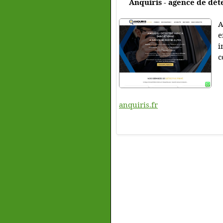
Anquiris - agence de dét
A
e
i
c
anquiris.fr