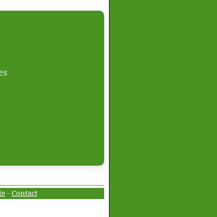
es
te
-
Contact