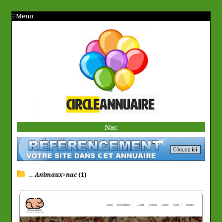
Menu
Nac
.. Animaux>nac
(1)