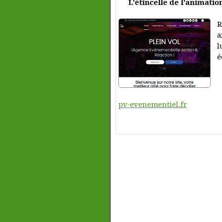
L'étincelle de l'animati
R
a
l
é
pv-evenementiel.fr