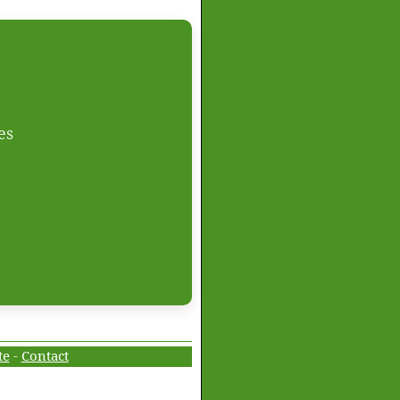
es
te
-
Contact