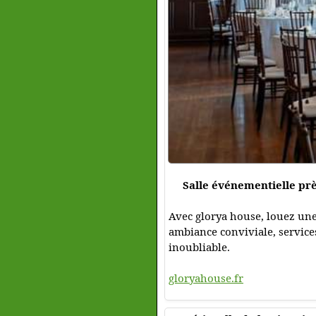
Salle événementielle prè
Avec glorya house, louez une
ambiance conviviale, service
inoubliable.
gloryahouse.fr