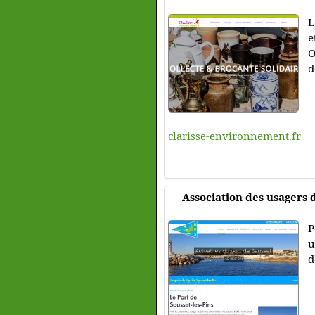
L
e
O
d
clarisse-environnement.fr
Association des usagers d
P
u
d