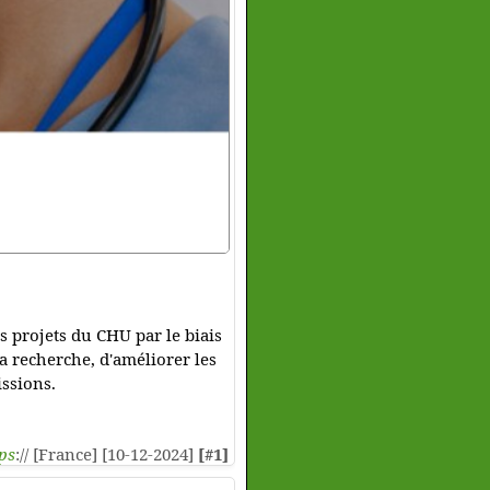
s projets du CHU par le biais
a recherche, d'améliorer les
issions.
ps
:// [France] [10-12-2024]
[#1]