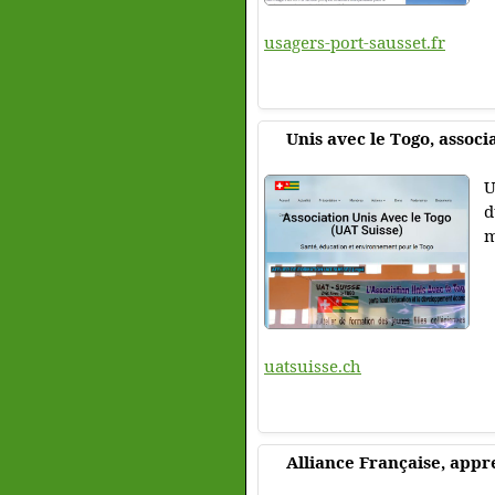
usagers-port-sausset.fr
Unis avec le Togo, assoc
U
d
m
uatsuisse.ch
Alliance Française, appr