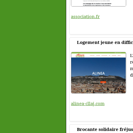
association.fr
Logement jeune en difficu
L
r
m
d
alinea-cllaj.com
Brocante solidaire fréjus