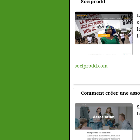
Sociprodd
L
o
l
l
sociprodd.com
Comment créer une assoc
S
b