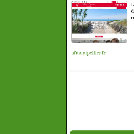
L
d
c
afmontpellier.fr