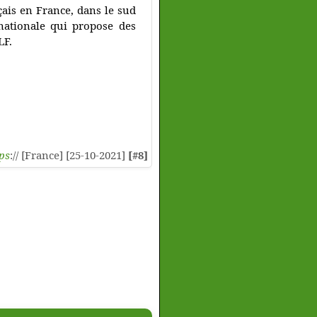
çais en France, dans le sud
nationale qui propose des
LF.
ps
:// [France] [25-10-2021]
[#8]