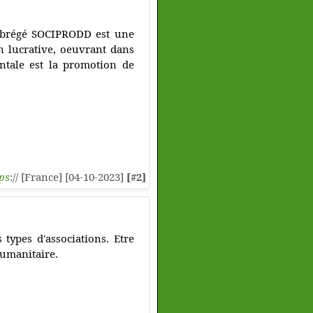
n abrégé SOCIPRODD est une
n lucrative, oeuvrant dans
ntale est la promotion de
ps
:// [France] [04-10-2023]
[#2]
 types d'associations. Etre
humanitaire.